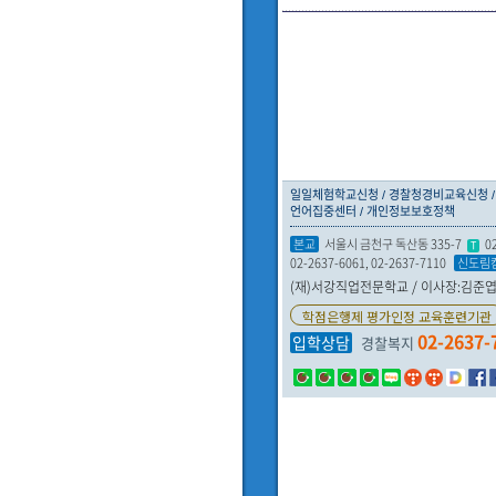
일일체험학교신청
경찰청경비교육신청
언어집중센터
개인정보보호정책
본교
서울시 금천구 독산동 335-7
0
T
02-2637-6061, 02-2637-7110
신도림
(재)서강직업전문학교 / 이사장:김준엽 /
학점은행제 평가인정 교육훈련기관
02-2637-
입학상담
경찰복지